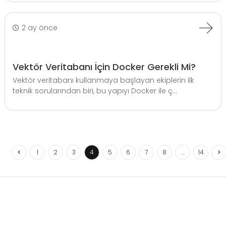
2 ay önce
Vektör Veritabanı İçin Docker Gerekli Mi?
Vektör veritabanı kullanmaya başlayan ekiplerin ilk
teknik sorularından biri, bu yapıyı Docker ile ç...
1
2
3
4
5
6
7
8
…
14