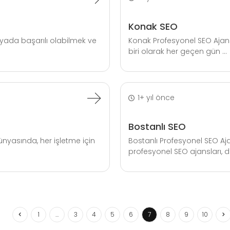
Konak SEO
nyada başarılı olabilmek ve
Konak Profesyonel SEO Ajans
biri olarak her geçen gün ...
1+ yıl önce
Bostanlı SEO
ünyasında, her işletme için
Bostanlı Profesyonel SEO Aja
profesyonel SEO ajansları, dij
1
…
3
4
5
6
7
8
9
10