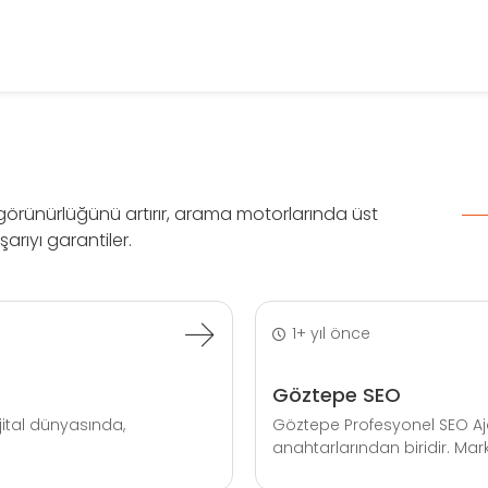
n görünürlüğünü artırır, arama motorlarında üst
arıyı garantiler.
1+ yıl önce
Göztepe SEO
ital dünyasında,
Göztepe Profesyonel SEO Aja
anahtarlarından biridir. Mark