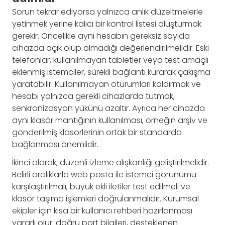
Sorun tekrar ediyorsa yalnızca anlık düzeltmelerle
yetinmek yerine kalıcı bir kontrol listesi oluşturmak
gerekir. Öncelikle aynı hesabın gereksiz sayıda
cihazda açık olup olmadığı değerlendirilmelidir. Eski
telefonlar, kullanılmayan tabletler veya test amaçlı
eklenmiş istemciler, sürekli bağlantı kurarak çakışma
yaratabilir. Kullanılmayan oturumları kaldırmak ve
hesabı yalnızca gerekli cihazlarda tutmak,
senkronizasyon yükünü azaltır. Ayrıca her cihazda
aynı klasör mantığının kullanılması, örneğin arşiv ve
gönderilmiş klasörlerinin ortak bir standarda
bağlanması önemlidir.
İkinci olarak, düzenli izleme alışkanlığı geliştirilmelidir.
Belirli aralıklarla web posta ile istemci görünümü
karşılaştırılmalı, büyük ekli iletiler test edilmeli ve
klasör taşıma işlemleri doğrulanmalıdır. Kurumsal
ekipler için kısa bir kullanıcı rehberi hazırlanması
yararlı olur: doğru port bilgileri, desteklenen