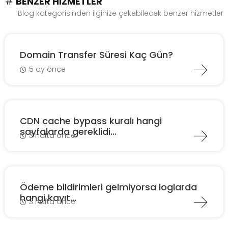
BENZER HIZMETLER
Blog kategorisinden ilginize çekebilecek benzer hizmetler
Domain Transfer Süresi Kaç Gün?
5 ay önce
CDN cache bypass kuralı hangi
sayfalarda gereklidi...
3 hafta önce
Ödeme bildirimleri gelmiyorsa loglarda
hangi kayıt...
3 hafta önce