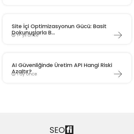
Site İçi Optimizasyonun Gücü: Basit
Dokunuşlarla B...
1+ yıl önce
AI Güvenliğinde Üretim API Hangi Riski
Azaltır?
1 ay önce