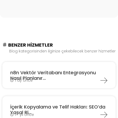
BENZER HIZMETLER
Blog kategorisinden ilginize çekebilecek benzer hizmetler
n8n Vektör Veritabanı Entegrasyonu
Nasıl Planlanır...
1 ay önce
İçerik Kopyalama ve Telif Hakları: SEO’da
Yasal Ri...
1+ yıl önce