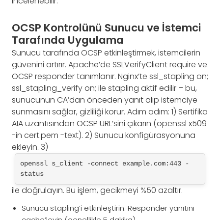
incelenebilir.
OCSP Kontrolünü Sunucu ve İstemci
Tarafında Uygulama
Sunucu tarafında OCSP etkinleştirmek, istemcilerin
güvenini artırır. Apache’de SSLVerifyClient require ve
OCSP responder tanımlanır. Nginx’te ssl_stapling on;
ssl_stapling_verify on; ile stapling aktif edilir – bu,
sunucunun CA’dan önceden yanıt alıp istemciye
sunmasını sağlar, gizliliği korur. Adım adım: 1) Sertifika
AIA uzantısından OCSP URL’sini çıkarın (openssl x509
-in cert.pem -text). 2) Sunucu konfigürasyonuna
ekleyin. 3)
openssl s_client -connect example.com:443 -
status
ile doğrulayın. Bu işlem, gecikmeyi %50 azaltır.
Sunucu stapling’i etkinleştirin: Responder yanıtını
cache’leyin (genellikle 5 dakika).