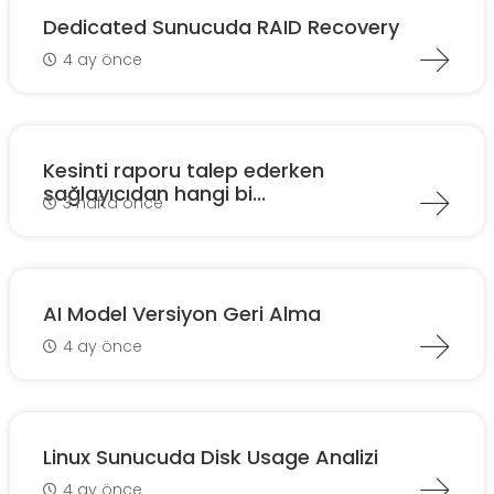
Dedicated Sunucuda RAID Recovery
4 ay önce
Kesinti raporu talep ederken
sağlayıcıdan hangi bi...
3 hafta önce
AI Model Versiyon Geri Alma
4 ay önce
Linux Sunucuda Disk Usage Analizi
4 ay önce