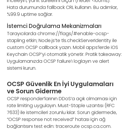
inceleyin, yanıt sürelerini ölçün (hedef <100ms).
Hata durumunda fallback CRL kullanın. Bu adımlar,
%99.9 uptime sağlar.
İstemci Doğrulama Mekanizmaları
Tarayıcılarda chrome://flags/#enable-ocsp-
stapling etkin; Node.js’te tls.checkServerIdentity ile
custom OCSP callback yazın. Mobil apps’lerde iOS
Keychain OCSP’yi otomatik yönetir. Pratik takeaway:
Uygulamanızda OCSP failure’ı loglayın ve alert
sistemi kurun.
OCSP Güvenlik En İyi Uygulamaları
ve Sorun Giderme
OCSP responder’larının DDoS’a açık olmaması için
rate limiting uygulayın. Must-Staple uzantısı (RFC
7633) ile istemcileri zorunlu kılar. Sorun gidermede,
“OCSP response not received” hatası için ağ
bağlantısını test edin: traceroute ocsp.ca.com.