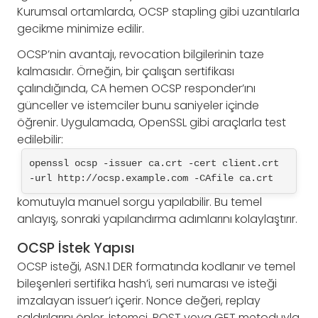
Kurumsal ortamlarda, OCSP stapling gibi uzantılarla
gecikme minimize edilir.
OCSP’nin avantajı, revocation bilgilerinin taze
kalmasıdır. Örneğin, bir çalışan sertifikası
çalındığında, CA hemen OCSP responder’ını
günceller ve istemciler bunu saniyeler içinde
öğrenir. Uygulamada, OpenSSL gibi araçlarla test
edilebilir:
openssl ocsp -issuer ca.crt -cert client.crt 
-url http://ocsp.example.com -CAfile ca.crt
komutuyla manuel sorgu yapılabilir. Bu temel
anlayış, sonraki yapılandırma adımlarını kolaylaştırır.
OCSP İstek Yapısı
OCSP isteği, ASN.1 DER formatında kodlanır ve temel
bileşenleri sertifika hash’i, seri numarası ve isteği
imzalayan issuer’ı içerir. Nonce değeri, replay
saldırılarını önler. İstemci, POST veya GET metoduyla