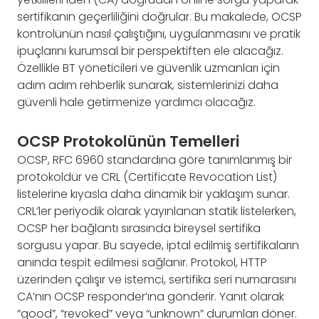
sertifikanın geçerliliğini doğrular. Bu makalede, OCSP
kontrolünün nasıl çalıştığını, uygulanmasını ve pratik
ipuçlarını kurumsal bir perspektiften ele alacağız.
Özellikle BT yöneticileri ve güvenlik uzmanları için
adım adım rehberlik sunarak, sistemlerinizi daha
güvenli hale getirmenize yardımcı olacağız.
OCSP Protokolünün Temelleri
OCSP, RFC 6960 standardına göre tanımlanmış bir
protokoldür ve CRL (Certificate Revocation List)
listelerine kıyasla daha dinamik bir yaklaşım sunar.
CRL’ler periyodik olarak yayınlanan statik listelerken,
OCSP her bağlantı sırasında bireysel sertifika
sorgusu yapar. Bu sayede, iptal edilmiş sertifikaların
anında tespit edilmesi sağlanır. Protokol, HTTP
üzerinden çalışır ve istemci, sertifika seri numarasını
CA’nın OCSP responder’ına gönderir. Yanıt olarak
“good”, “revoked” veya “unknown” durumları döner.