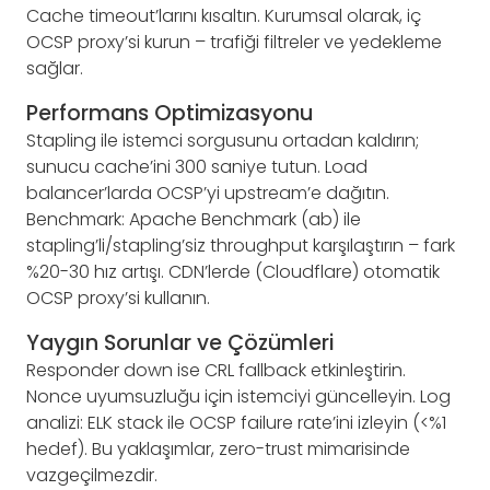
Cache timeout’larını kısaltın. Kurumsal olarak, iç
OCSP proxy’si kurun – trafiği filtreler ve yedekleme
sağlar.
Performans Optimizasyonu
Stapling ile istemci sorgusunu ortadan kaldırın;
sunucu cache’ini 300 saniye tutun. Load
balancer’larda OCSP’yi upstream’e dağıtın.
Benchmark: Apache Benchmark (ab) ile
stapling’li/stapling’siz throughput karşılaştırın – fark
%20-30 hız artışı. CDN’lerde (Cloudflare) otomatik
OCSP proxy’si kullanın.
Yaygın Sorunlar ve Çözümleri
Responder down ise CRL fallback etkinleştirin.
Nonce uyumsuzluğu için istemciyi güncelleyin. Log
analizi: ELK stack ile OCSP failure rate’ini izleyin (<%1
hedef). Bu yaklaşımlar, zero-trust mimarisinde
vazgeçilmezdir.