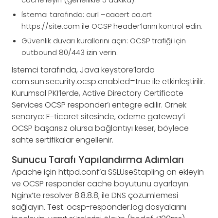
İstemci tarafında: curl –cacert ca.crt
https://site.com ile OCSP header’larını kontrol edin.
Güvenlik duvarı kurallarını açın: OCSP trafiği için
outbound 80/443 izin verin.
İstemci tarafında, Java keystore’larda
com.sun.security.ocsp.enabled=true ile etkinleştirilir.
Kurumsal PKI’lerde, Active Directory Certificate
Services OCSP responder’ı entegre edilir. Örnek
senaryo: E-ticaret sitesinde, ödeme gateway’i
OCSP başarısız olursa bağlantıyı keser, böylece
sahte sertifikalar engellenir.
Sunucu Tarafı Yapılandırma Adımları
Apache için httpd.conf’a SSLUseStapling on ekleyin
ve OCSP responder cache boyutunu ayarlayın.
Nginx’te resolver 8.8.8.8; ile DNS çözümlemesi
sağlayın. Test: ocsp-responder.log dosyalarını