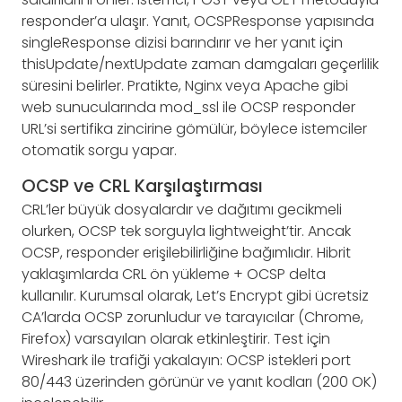
responder’a ulaşır. Yanıt, OCSPResponse yapısında
singleResponse dizisi barındırır ve her yanıt için
thisUpdate/nextUpdate zaman damgaları geçerlilik
süresini belirler. Pratikte, Nginx veya Apache gibi
web sunucularında mod_ssl ile OCSP responder
URL’si sertifika zincirine gömülür, böylece istemciler
otomatik sorgu yapar.
OCSP ve CRL Karşılaştırması
CRL’ler büyük dosyalardır ve dağıtımı gecikmeli
olurken, OCSP tek sorguyla lightweight’tir. Ancak
OCSP, responder erişilebilirliğine bağımlıdır. Hibrit
yaklaşımlarda CRL ön yükleme + OCSP delta
kullanılır. Kurumsal olarak, Let’s Encrypt gibi ücretsiz
CA’larda OCSP zorunludur ve tarayıcılar (Chrome,
Firefox) varsayılan olarak etkinleştirir. Test için
Wireshark ile trafiği yakalayın: OCSP istekleri port
80/443 üzerinden görünür ve yanıt kodları (200 OK)