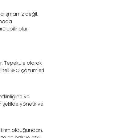
alışmamız değil,
amada
lebilir olur.
r. Tepekule olarak,
iteli SEO çözümleri
etkinliğine ve
r şekilde yönetir ve
yatırım olduğundan,
 en hızlı ve etkili