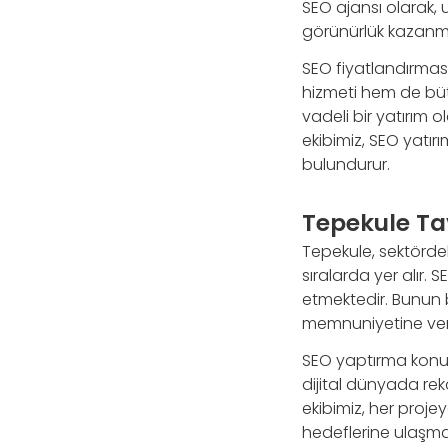
SEO ajansı olarak, 
görünürlük kazanma
SEO fiyatlandırması
hizmeti hem de büt
vadeli bir yatırım
ekibimiz, SEO yatı
bulundurur.
Tepekule Tav
Tepekule, sektördek
sıralarda yer alır.
etmektedir. Bunun b
memnuniyetine ver
SEO yaptırma konus
dijital dünyada re
ekibimiz, her projey
hedeflerine ulaşması