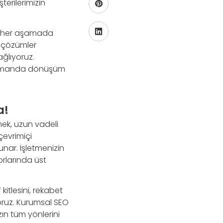
terilerimizin
ve her aşamada
l çözümler
ağlıyoruz.
 zamanda dönüşüm
a!
mek, uzun vadeli
çevrimiçi
nar. İşletmenizin
orlarında üst
itlesini, rekabet
yoruz. Kurumsal SEO
ın tüm yönlerini