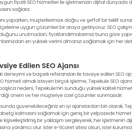
uygun fiyatlı SEO hizmetleri ile işletmenizin dijital dünyada
sını sağlarız.
nı yaparken, müşterilerimize doğru ve şeffaf bir teklif sunar
çelerine uygun çözümleri bir araya getiriyoruz. SEO çalışm
 olduğunu unutmadan, fiyatlandırmalarımızı buna göre yap
rımlarınızdan en yüksek verimi almanızı sağlamak için her 
siye Edilen SEO Ajansı
i deneyimi ve başarılı referansları ile tavsiye edilen SEO a
 SEO hizmeti almak isteyen birçok işletme, Tepekule SEO ajans
aşlıca nedeni, Tepekule’nin sunduğu yüksek kaliteli hizmetl
diği önem ve her müşteriye özel çözümler sunmasıdır.
unda güvenebileceğiniz en iyi ajanslardan biri olarak, Tep
kabetçi kalmasını sağlamak için geniş bir yelpazede hizme
e kişiselleştirilmiş bir yaklaşım sergileyerek, her işletmenin d
na yardımcı olur. İster e-ticaret sitesi olsun, ister kurumsal