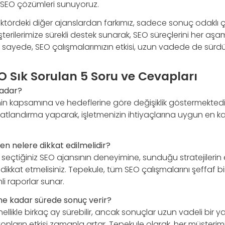
in SEO çözümleri sunuyoruz.
ektördeki diğer ajanslardan farkımız, sadece sonuç odaklı ç
rilerimize sürekli destek sunarak, SEO süreçlerini her aş
u sayede, SEO çalışmalarımızın etkisi, uzun vadede de sürdürü
O Sık Sorulan 5 Soru ve Cevapları
kadar?
enin kapsamına ve hedeflerine göre değişiklik göstermektedi
yatlandırma yaparak, işletmenizin ihtiyaçlarına uygun en kal
ken nelere dikkat edilmelidir?
, seçtiğiniz SEO ajansının deneyimine, sunduğu stratejilerin 
 dikkat etmelisiniz. Tepekule, tüm SEO çalışmalarını şeffaf bi
li raporlar sunar.
 ne kadar sürede sonuç verir?
ellikle birkaç ay sürebilir, ancak sonuçlar uzun vadeli bir 
nların etkisi zamanla artar. Tepekule olarak, her müşterimize