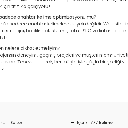
in titizlikle çalışıyoruz.
 sadece anahtar kelime optimizasyonu mu?
üz sadece anahtar kelimelere dayalı değildir. Web siteniz
rik stratejisi, backlink oluşturma, teknik SEO ve kullanıcı den
dir.
ken nelere dikkat etmeliyim?
 ajansın deneyimi, geçmiş projeleri ve müşteri memnuniyeti 
sınız. Tepekule olarak, her müşteriyle güçlü bir işbirliği ya
iz.
zar:
Editör
İçerik:
777 kelime