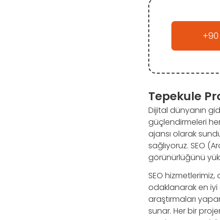
+90
Tepekule Pr
Dijital dünyanın gid
güçlendirmeleri he
ajansı olarak sund
sağlıyoruz. SEO (A
görünürlüğünü yükse
SEO hizmetlerimiz,
odaklanarak en iyi
araştırmaları yapar, 
sunar. Her bir proj