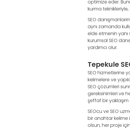
optimize eder. Bun
kurma teknikleriyle
SEO danışmanlarımız
aynı zamanda kulla
elde etmenin yanı s
kurumsal SEO danış
yardımcı olur.
Tepekule SEO
SEO hizmetlerine y
kelimelere ve yapıl
SEO çözümleri sunma
gereksinimleri ve h
şeffaf bir yaklaşı
SEOcu ve SEO uzmanla
bir anahtar kelime 
olsun, her proje iç