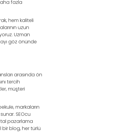
 daha fazla
ak, hem kaliteli
alarının uzun
ıyoruz. Uzman
detayı göz önünde
jansları arasında ön
ını tercih
er, müşteri
ekule, markaların
t sunar. SEOcu
ijital pazarlama
 bir blog, her türlü