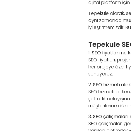
dijital platform iç
Tepekule olarak, s
aynı zamanda müşte
iyileştirmemizdir. B
Tepekule SE
1. SEO fiyatları ne 
SEO fiyatları, proj
her projeye özel fi
sunuyoruz.
2. SEO hizmeti alır
SEO hizmeti alırken
şeffaflık anlayışına
müşterilerine düzen
3. SEO çalışmaları
SEO çalışmaları gen
yapılan optimizasyo