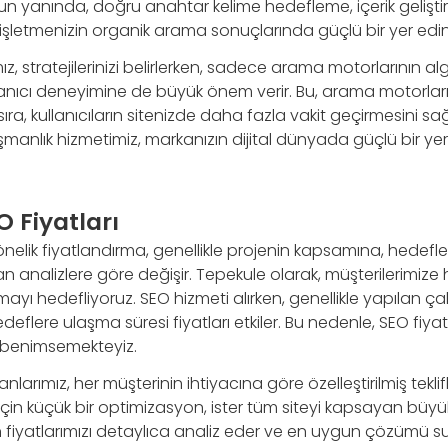
un yanında, doğru anahtar kelime hedefleme, içerik gelişt
, işletmenizin organik arama sonuçlarında güçlü bir yer edin
, stratejilerinizi belirlerken, sadece arama motorlarının alg
nıcı deneyimine de büyük önem verir. Bu, arama motorların
ıra, kullanıcıların sitenizde daha fazla vakit geçirmesini sa
manlık hizmetimiz, markanızın dijital dünyada güçlü bir ye
 Fiyatları
önelik fiyatlandırma, genellikle projenin kapsamına, hedef
an analizlere göre değişir. Tepekule olarak, müşterilerimiz
yı hedefliyoruz. SEO hizmeti alırken, genellikle yapılan ç
edeflere ulaşma süresi fiyatları etkiler. Bu nedenle, SEO fiy
m benimsemekteyiz.
rımız, her müşterinin ihtiyacına göre özelleştirilmiş teklifle
için küçük bir optimizasyon, ister tüm siteyi kapsayan büyük 
in fiyatlarımızı detaylıca analiz eder ve en uygun çözümü s