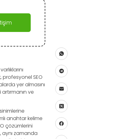
işim
arlıklarını
k, profesyonel SEO
alarda yer almasını
i artırmanın ve
inimlerine
mlı anahtar kelime
 SEO çözümlerini
il, aynı zamanda