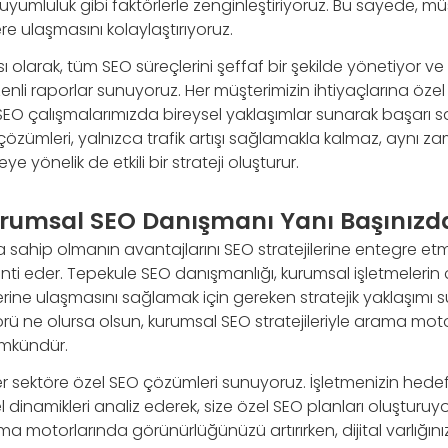
uyumluluk gibi faktörlerle zenginleştiriyoruz. Bu sayede, müş
lere ulaşmasını kolaylaştırıyoruz.
ı olarak, tüm SEO süreçlerini şeffaf bir şekilde yönetiyor 
enli raporlar sunuyoruz. Her müşterimizin ihtiyaçlarına öze
n, SEO çalışmalarımızda bireysel yaklaşımlar sunarak başarı s
zümleri, yalnızca trafik artışı sağlamakla kalmaz, aynı
e yönelik de etkili bir strateji oluşturur.
rumsal SEO Danışmanı Yanı Başınızd
 sahip olmanın avantajlarını SEO stratejilerine entegre et
ranti eder. Tepekule SEO danışmanlığı, kurumsal işletmelerin 
ne ulaşmasını sağlamak için gereken stratejik yaklaşımı su
rü ne olursa olsun, kurumsal SEO stratejileriyle arama mot
ümkündür.
r sektöre özel SEO çözümleri sunuyoruz. İşletmenizin hedef k
l dinamikleri analiz ederek, size özel SEO planları oluşturu
 motorlarında görünürlüğünüzü artırırken, dijital varlığınız