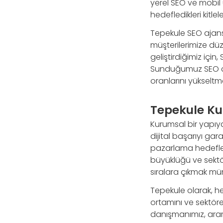
yerel SEO ve mobil 
hedefledikleri kitle
Tepekule SEO ajans
müşterilerimize düz
geliştirdiğimiz içi
Sunduğumuz SEO çö
oranlarını yükseltmey
Tepekule Ku
Kurumsal bir yapıya
dijital başarıyı ga
pazarlama hedefleri
büyüklüğü ve sektö
sıralara çıkmak m
Tepekule olarak, he
ortamını ve sektöre
danışmanımız, arama