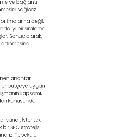
irme ve bağlantı
mesini sağlarız.
oritmalarına değil,
da iyi bir sıralama
ğlar. Sonuç olarak,
r edinmesine
lenen anahtar
e her bütçeye uygun
alışmanın kapsamı,
atları konusunda
r sunar. İster tek
bir SEO stratejisi
unarız. Tepekule