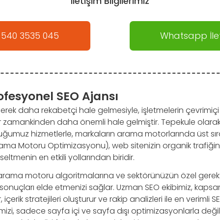
İletişim Bilgilerimiz
 540 3535 045
Whatsapp İlet
ofesyonel SEO Ajansı
erek daha rekabetçi hale gelmesiyle, işletmelerin çevrimiçi v
r zamankinden daha önemli hale gelmiştir. Tepekule olara
uğumuz hizmetlerle, markaların arama motorlarında üst sır
rama Motoru Optimizasyonu), web sitenizin organik trafiğin
ltmenin en etkili yollarından biridir.
 arama motoru algoritmalarına ve sektörünüzün özel gereks
 sonuçları elde etmenizi sağlar. Uzman SEO ekibimiz, kapsa
içerik stratejileri oluşturur ve rakip analizleri ile en verimli
emizi, sadece sayfa içi ve sayfa dışı optimizasyonlarla değ