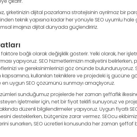
e çıkarır.
 şirketinizin dijital pazarlama stratejisinin ayrılmaz bir parç
ğinden teknik yapısına kadar her yönüyle SEO uyumlu hale ge
rumsal imajınızı dijital dünyada güçlendiririz.
atları
k faktöre bağlı olarak değişiklik gösterir. Yelki olarak, her işl
ması yapıyoruz. SEO hizmetlerimizin maliyetini belirlerken, p
erinizi ve gereksinimlerinizi göz önünde bulunduruyoruz. SE
kapsamına, kullanılan tekniklere ve projedeki iş gücüne göre 
ize en uygun SEO çözümünü sunmayı amaçlıyoruz.
özümleri sunduğumuz projelerde her zaman şeffaflık ilkesine
steyen işletmeler için, net bir fiyat teklifi sunuyoruz ve pr
kkında düzenli bilgilendirmeler yapıyoruz. Uygun fiyatlı SEO
esini desteklerken, bütçenize zarar vermez. SEOcu ekibimiz,
erini sunarken, SEO ücretleri konusunda her zaman şeffaf b