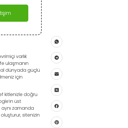
işim
rimiçi varlık
efe ulaşmanın
jital dünyada güçlü
meniz için
f kitlenizle doğru
ogle’ın üst
il, aynı zamanda
oluşturur, sitenizin