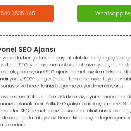
 540 3535 045
Whatsapp İlet
yonel SEO Ajansı
yasında, her işletmenin başarılı olabilmesi için güçlü bir çev
mektedir. SEO, yani arama motoru optimizasyonu, bu hed
ki olarak, profesyonel SEO ajansı hizmetimiz ile markanızı di
andırıyoruz. SEO’nun gücünden tam anlamıyla faydalanabil
sunuyor ve hedeflerinizi başarmaya yardımcı oluyoruz.
a web sitesi trafiğini artırmakla kalmaz, aynı zamanda hede
rmanıza olanak tanır. Yelki, SEO çalışmaları ile işletmenizi Go
 hedefler. SEO hizmetlerimizde sadece teknik unsurları değ
 de ön planda tutuyoruz. Hedef kitleniz için değerli içerikler 
mize ederiz.