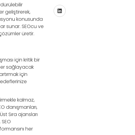
ürülebilir
 geliştirerek,
izasyonu konusunda
çlar sunar. SEOcu ve
çözümler üretir.
sı için kritik bir
ğer sağlayacak
rtırmak için
edeflerinize
irmekle kalmaz,
SEO danışmanları,
st Sıra ajansları
. SEO
formansını her