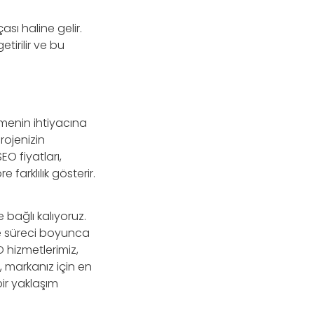
ası haline gelir.
tirilir ve bu
etmenin ihtiyacına
rojenizin
O fiyatları,
farklılık gösterir.
 bağlı kalıyoruz.
oje süreci boyunca
 hizmetlerimiz,
 markanız için en
ir yaklaşım