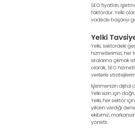
SEO fiyatları, işle
faktördür. Yelki ol
vadede başarıyı gar
Yelki Tavsiy
Yelki, sektördeki ge
hizmetlerimizi, her 
sıralarına çıkmak is
olarak, SEO hizmetle
verilerle stratejilerim
İşletmenizin dijit
Yelki sizin için doğ
Yelki, her sektör i
yılların verdiği den
ekibimiz, markanızı
yönetir.