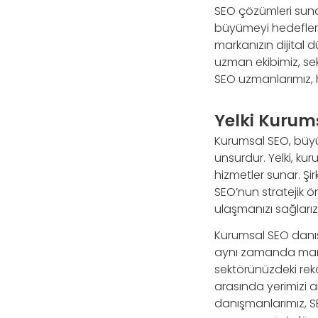
SEO çözümleri sunar
büyümeyi hedefleriz.
markanızın dijital
uzman ekibimiz, sek
SEO uzmanlarımız, he
Yelki Kurum
Kurumsal SEO, büyük
unsurdur. Yelki, k
hizmetler sunar. Şi
SEO’nun stratejik ö
ulaşmanızı sağlarız
Kurumsal SEO danış
aynı zamanda marka 
sektörünüzdeki reka
arasında yerimizi al
danışmanlarımız, S