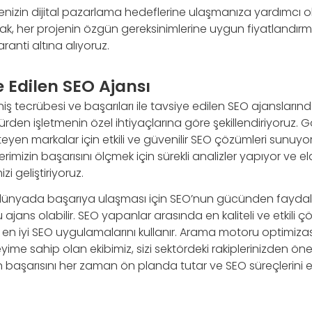
tmenizin dijital pazarlama hedeflerine ulaşmanıza yardımcı o
arak, her projenin özgün gereksinimlerine uygun fiyatlandı
anti altına alıyoruz.
e Edilen SEO Ajansı
niş tecrübesi ve başarıları ile tavsiye edilen SEO ajanslarınd
türden işletmenin özel ihtiyaçlarına göre şekillendiriyoruz. G
teyen markalar için etkili ve güvenilir SEO çözümleri sunuyoru
rimizin başarısını ölçmek için sürekli analizler yapıyor ve el
izi geliştiriyoruz.
al dünyada başarıya ulaşması için SEO’nun gücünden faydal
ru ajans olabilir. SEO yapanlar arasında en kaliteli ve etkili
çin en iyi SEO uygulamalarını kullanır. Arama motoru optim
eyime sahip olan ekibimiz, sizi sektördeki rakiplerinizden öne
n başarısını her zaman ön planda tutar ve SEO süreçlerini en