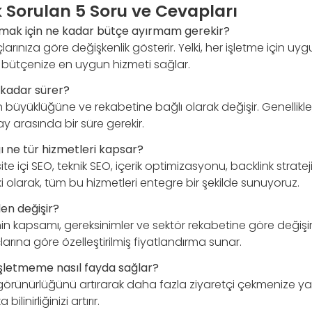
k Sorulan 5 Soru ve Cevapları
almak için ne kadar bütçe ayırmam gerekir?
çlarınıza göre değişkenlik gösterir. Yelki, her işletme için uyg
 bütçenize en uygun hizmeti sağlar.
 kadar sürer?
n büyüklüğüne ve rekabetine bağlı olarak değişir. Genellikle, 
ay arasında bir süre gerekir.
ı ne tür hizmetleri kapsar?
e içi SEO, teknik SEO, içerik optimizasyonu, backlink stratejile
ki olarak, tüm bu hizmetleri entegre bir şekilde sunuyoruz.
den değişir?
nin kapsamı, gereksinimler ve sektör rekabetine göre değişir. 
larına göre özelleştirilmiş fiyatlandırma sunar.
işletmeme nasıl fayda sağlar?
 görünürlüğünü artırarak daha fazla ziyaretçi çekmenize ya
bilinirliğinizi artırır.