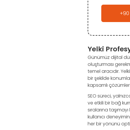
+90
Yelki Profes
Günümüz dijital dün
oluşturması gerek
temel aracıdır. Yel
bir şekilde konuml
kapsamlı çözümler 
SEO süreci, yalnızc
ve etkili bir bağ ku
sıralarına taşımayı
kullanıcı deneyimini
her bir yönünü opti