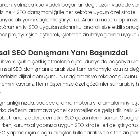
ken, yalnızca kısa vadeli başarıları değil, uzun vadede sürd
 Yelki SEO danışmanlığı ile her sektöre uygun özel stratejiler
 dünyadaki yerini sağlamlaştırıyoruz. Arama motoru optim
törün en iyi SEO uygulamalarını kullanarak size etkili sonu
r projeyi kişiselleştirerek, işletmenizin ihtiyaçlarına uygun 
sal SEO Danışmanı Yanı Başınızda!
 ve küçük ölçekli işletmelerin dijital dünyada başarıya ulaşma
urumsal SEO danışmanı olarak size tam anlamıyla katma de
rketinizin dijital dönüşümünü sağlamak ve rekabet gücünü a
nemini kavrarız. Her müşterimize özel çözümler sunarak, iş h
.
manlığımızda, sadece arama motoru sıralamalarını iyileşt
değerini artırmaya yönelik stratejiler de geliştirilir. Yelki 
beti analiz ederek en etkili SEO çözümlerini sunar. Google Ü
ırken, kurumsal yapınıza uygun SEO stratejileri geliştiriyoruz
EO yapmak için doğru araçları kullanarak web sitenizin per