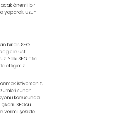
lacak önemli bir
rma yaparak, uzun
an biridir. SEO
oogle’ın üst
z. Yelki SEO ofisi
de ettiğimiz
anmak istiyorsanız,
 çözümleri sunan
izasyonu konusunda
 çıkarır. SEOcu
 verimli şekilde