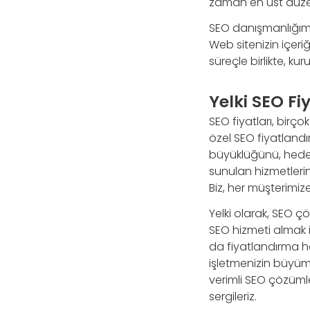
zaman en üst düzey
SEO danışmanlığımız,
Web sitenizin içeri
süreçle birlikte, ku
Yelki SEO Fiy
SEO fiyatları, birço
özel SEO fiyatlandır
büyüklüğünü, hedefl
sunulan hizmetlerin 
Biz, her müşterim
Yelki olarak, SEO ç
SEO hizmeti almak i
da fiyatlandırma ha
işletmenizin büyüm
verimli SEO çözüml
sergileriz.