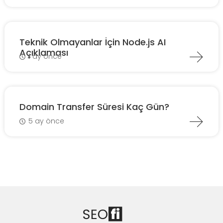
Teknik Olmayanlar İçin Node.js AI
Açıklaması
1 ay önce
Domain Transfer Süresi Kaç Gün?
5 ay önce