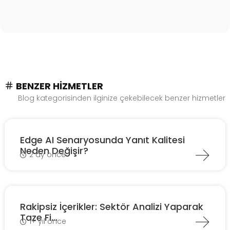
BENZER HIZMETLER
Blog kategorisinden ilginize çekebilecek benzer hizmetler
Edge AI Senaryosunda Yanıt Kalitesi
Neden Değişir?
2 ay önce
Rakipsiz İçerikler: Sektör Analizi Yaparak
Taze Fi...
1+ yıl önce