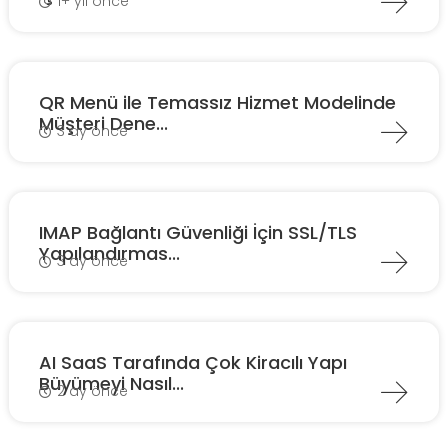
1+ yıl önce
QR Menü ile Temassız Hizmet Modelinde
Müşteri Dene...
3 ay önce
IMAP Bağlantı Güvenliği İçin SSL/TLS
Yapılandırmas...
3 ay önce
AI SaaS Tarafında Çok Kiracılı Yapı
Büyümeyi Nasıl...
2 ay önce