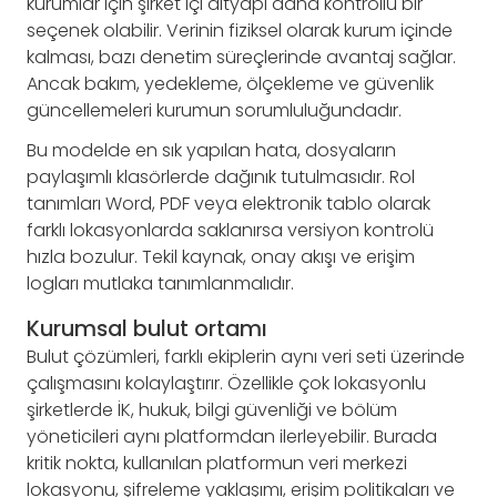
kurumlar için şirket içi altyapı daha kontrollü bir
seçenek olabilir. Verinin fiziksel olarak kurum içinde
kalması, bazı denetim süreçlerinde avantaj sağlar.
Ancak bakım, yedekleme, ölçekleme ve güvenlik
güncellemeleri kurumun sorumluluğundadır.
Bu modelde en sık yapılan hata, dosyaların
paylaşımlı klasörlerde dağınık tutulmasıdır. Rol
tanımları Word, PDF veya elektronik tablo olarak
farklı lokasyonlarda saklanırsa versiyon kontrolü
hızla bozulur. Tekil kaynak, onay akışı ve erişim
logları mutlaka tanımlanmalıdır.
Kurumsal bulut ortamı
Bulut çözümleri, farklı ekiplerin aynı veri seti üzerinde
çalışmasını kolaylaştırır. Özellikle çok lokasyonlu
şirketlerde İK, hukuk, bilgi güvenliği ve bölüm
yöneticileri aynı platformdan ilerleyebilir. Burada
kritik nokta, kullanılan platformun veri merkezi
lokasyonu, şifreleme yaklaşımı, erişim politikaları ve