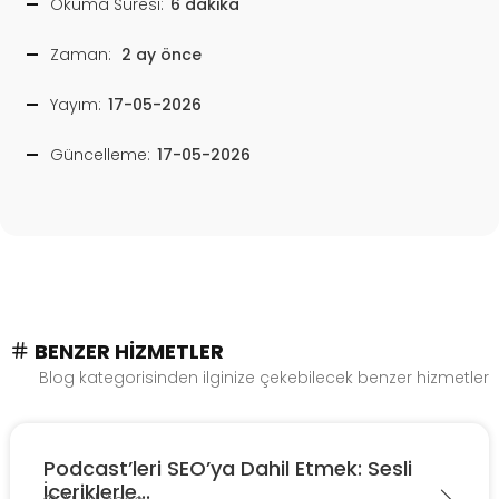
Okuma Süresi:
6 dakika
Zaman:
2 ay önce
Yayım:
17-05-2026
Güncelleme:
17-05-2026
BENZER HIZMETLER
Blog kategorisinden ilginize çekebilecek benzer hizmetler
Podcast’leri SEO’ya Dahil Etmek: Sesli
İçeriklerle...