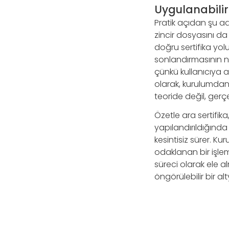
Uygulanabilir 
Pratik açıdan şu adı
zincir dosyasını da
doğru sertifika yol
sonlandırmasının ner
çünkü kullanıcıya aç
olarak, kurulumdan s
teoride değil, gerç
Özetle ara sertifik
yapılandırıldığında 
kesintisiz sürer. Ku
odaklanan bir işle
süreci olarak ele a
öngörülebilir bir alt