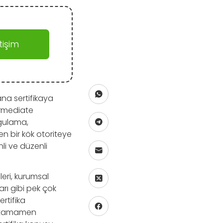
işim
ana sertifikaya
ermediate
ygulama,
n bir kök otoriteye
li ve düzenli
eri, kurumsal
arı gibi pek çok
ertifika
yı tamamen