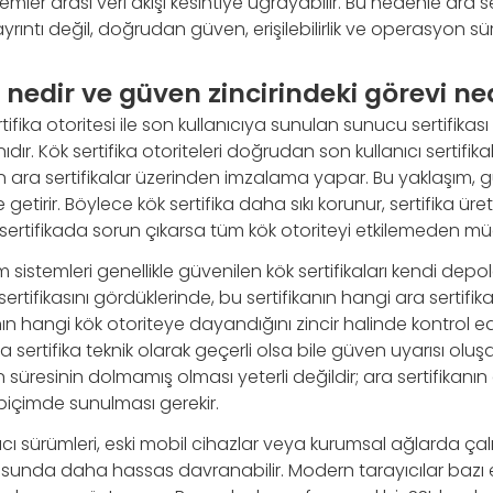
emler arası veri akışı kesintiye uğrayabilir. Bu nedenle ara s
ayrıntı değil, doğrudan güven, erişilebilirlik ve operasyon süre
a nedir ve güven zincirindeki görevi ne
ertifika otoritesi ile son kullanıcıya sunulan sunucu sertifika
r. Kök sertifika otoriteleri doğrudan son kullanıcı sertifik
ara sertifikalar üzerinden imzalama yapar. Bu yaklaşım, 
getirir. Böylece kök sertifika daha sıkı korunur, sertifika üre
ara sertifikada sorun çıkarsa tüm kök otoriteyi etkilemeden mü
im sistemleri genellikle güvenilen kök sertifikaları kendi depo
tifikasını gördüklerinde, bu sertifikanın hangi ara sertifika
nın hangi kök otoriteye dayandığını zincir halinde kontrol ede
 sertifika teknik olarak geçerli olsa bile güven uyarısı oluşa
n süresinin dolmamış olması yeterli değildir; ara sertifikanın
biçimde sunulması gerekir.
ayıcı sürümleri, eski mobil cihazlar veya kurumsal ağlarda çal
onusunda daha hassas davranabilir. Modern tarayıcılar bazı ek