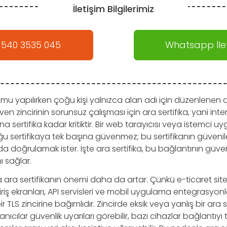
İletişim Bilgilerimiz
 540 3535 045
Whatsapp İlet
ulumu yapılırken çoğu kişi yalnızca alan adı için düzenlenen 
en zincirinin sorunsuz çalışması için ara sertifika, yani int
na sertifika kadar kritiktir. Bir web tarayıcısı veya istemci u
sertifikaya tek başına güvenmez; bu sertifikanın güvenile
da doğrulamak ister. İşte ara sertifika, bu bağlantının güven
ı sağlar.
ara sertifikanın önemi daha da artar. Çünkü e-ticaret sitel
iriş ekranları, API servisleri ve mobil uygulama entegrasyonl
bir TLS zincirine bağımlıdır. Zincirde eksik veya yanlış bir ara s
ıcılar güvenlik uyarıları görebilir, bazı cihazlar bağlantı