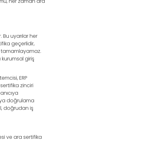
lumu, her zaman ara
. Bu uyarılar her
ka geçerlidir,
ini tamamlayamaz.
 kurumsal giriş
temcisi, ERP
tifika zinciri
lanıcıya
 veya doğrulama
il, doğrudan iş
i ve ara sertifika