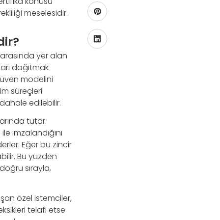
ertifika konusu
kliliği meselesidir.
dir?
sı arasında yer alan
aları dağıtmak
güven modelini
tim süreçleri
dahale edilebilir.
larında tutar.
 ile imzalandığını
rler. Eğer bu zincir
bilir. Bu yüzden
 doğru sırayla,
ışan özel istemciler,
sikleri telafi etse