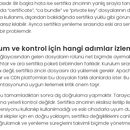
dır. Bir başka hata ise sertifika zincirinin yanlış sırayla ta
da “certificate”, “ca bundle” ve “private key” dosyalarının d
a kullanımı, dışarıdan bakıldığında sertifika yüklü gibi görün
sız kılabilir. Ayrıca sertifika yenileme sırasında eski ara se
bir problemdir.
m ve kontrol için hangi adımlar izle
 sağlayıcısından gelen dosyaların rolünü net biçimde ayırma
ahtar ve ara sertifika paketi birbirinden farklıdır. Kurulum sı
nı değil, sertifika zinciri dosyasını da yüklemek gerekir. Apache
r ve CDN platformları bu dosyaları farklı alanlarda ister. Bu
tasyonuna uygun ilerlemek kritik önem taşır.
umu tamamladıktan sonra dış doğrulama yapmaktır. Tarayıcıd
yeterli kontrol değildir. Sertifika zincirinin eksiksiz iletilip il
versiyonu kullanılıp kullanılmadığı ve eski cihazlarla uyum 
l ekipler için en doğru yaklaşım, sertifika değişikliklerini 
rulamak ve yenileme süreçlerini takvimli biçimde yönetmek