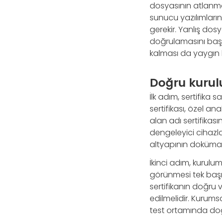
dosyasının atlanması
sunucu yazılımların
gerekir. Yanlış dosy
doğrulamasını başarı
kalması da yaygın 
Doğru kurulu
İlk adım, sertifika
sertifikası, özel an
alan adı sertifikası
dengeleyici cihazla
altyapının doküman
İkinci adım, kurul
görünmesi tek başına 
sertifikanın doğru 
edilmelidir. Kurumsa
test ortamında doğ