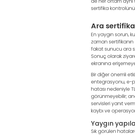
de her ortam aynı 
sertifika kontrolün
Ara sertifik
En yaygın sorun, kul
zaman sertifikanın
fakat sunucu ara s
Sonuç olarak ziyar
ekranına erişemeyeb
Bir diğer önemli et
entegrasyonu, e-pos
hatası nedeniyle T
görünmeyebilir; anc
servisleri yanıt ver
kaybı ve operasyon 
Yaygın yapıl
Sık görülen hatalar