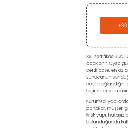
+90
SSL sertifikası kur
odaklanır. Oysa güv
certificate, en az a
sunucunun sunduğu 
nasıl bağlandığını 
biçimde kurulmasın
Kurumsal yapılarda 
portallar, müşteri g
kritik yapı, hatasız 
bulunduğunda kullan