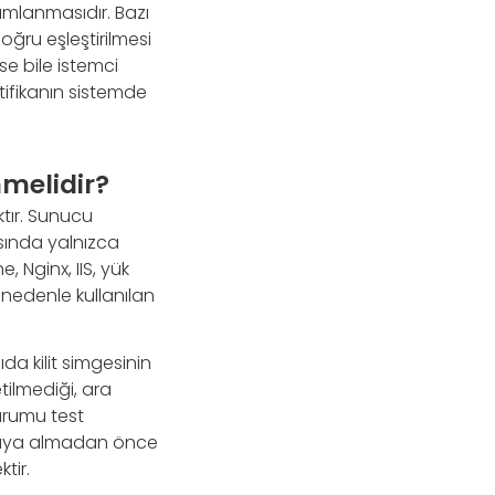
nımlanmasıdır. Bazı
oğru eşleştirilmesi
se bile istemci
rtifikanın sistemde
nmelidir?
ktır. Sunucu
rasında yalnızca
, Nginx, IIS, yük
 nedenle kullanılan
a kilit simgesinin
etilmediği, ara
durumu test
canlıya almadan önce
tir.