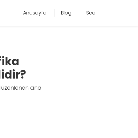
Anasayfa
Blog
Seo
fika
idir?
n düzenlenen ana