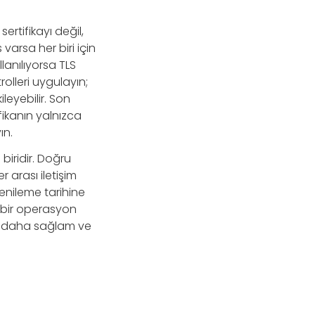
ertifikayı değil,
varsa her biri için
lanılıyorsa TLS
rolleri uygulayın;
leyebilir. Son
fikanın yalnızca
ın.
biridir. Doğru
r arası iletişim
yenileme tarihine
 bir operasyon
nda daha sağlam ve