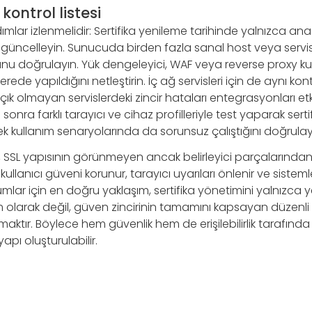
kontrol listesi
mlar izlenmelidir: Sertifika yenileme tarihinde yalnızca ana s
 güncelleyin. Sunucuda birden fazla sanal host veya servis 
unu doğrulayın. Yük dengeleyici, WAF veya reverse proxy kul
ede yapıldığını netleştirin. İç ağ servisleri için de aynı kont
ık olmayan servislerdeki zincir hataları entegrasyonları etki
onra farklı tarayıcı ve cihaz profilleriyle test yaparak serti
ek kullanım senaryolarında da sorunsuz çalıştığını doğrulay
a, SSL yapısının görünmeyen ancak belirleyici parçalarından 
kullanıcı güveni korunur, tarayıcı uyarıları önlenir ve sistemle
rumlar için en doğru yaklaşım, sertifika yönetimini yalnızca 
m olarak değil, güven zincirinin tamamını kapsayan düzenli
lmaktır. Böylece hem güvenlik hem de erişilebilirlik tarafı
yapı oluşturulabilir.