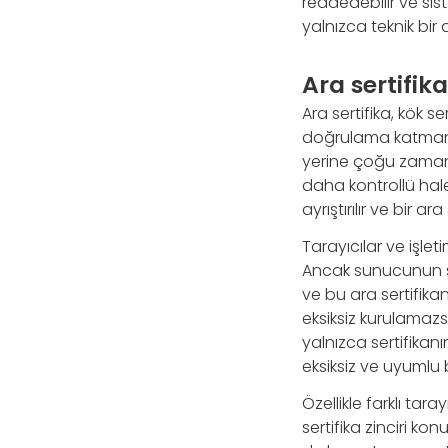
reddedebilir ve sist
yalnızca teknik bir 
Ara sertifik
Ara sertifika, kök s
doğrulama katmanıdı
yerine çoğu zaman 
daha kontrollü hale 
ayrıştırılır ve bir 
Tarayıcılar ve işlet
Ancak sunucunun ser
ve bu ara sertifika
eksiksiz kurulamazsa
yalnızca sertifikanı
eksiksiz ve uyumlu 
Özellikle farklı tar
sertifika zinciri k