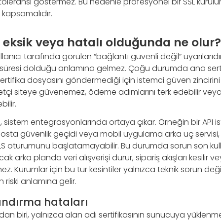
toleransı göstermez. Bu nedenle profesyonel bir SSL kuru
ü kapsamalıdır.
a eksik veya hatalı olduğunda ne olur?
lanıcı tarafında görülen “bağlantı güvenli değil” uyarılarıdır
 süresi dolduğu anlamına gelmez. Çoğu durumda ana sertifi
ertifika dosyasını göndermediği için istemci güven zincir
etçi siteye güvenemez, ödeme adımlarını terk edebilir veya
ilir.
ki, sistem entegrasyonlarında ortaya çıkar. Örneğin bir API is
ta güvenlik geçidi veya mobil uygulama arka uç servisi, ser
LS oturumunu başlatamayabilir. Bu durumda sorun son kul
ak arka planda veri alışverişi durur, sipariş akışları kesilir
mez. Kurumlar için bu tür kesintiler yalnızca teknik sorun değ
riski anlamına gelir.
andırma hataları
dan biri, yalnızca alan adı sertifikasının sunucuya yüklenmes